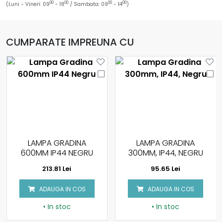
00
00
00
00
(Luni - Vineri: 09
- 18
/ Sambata: 09
- 14
)
CUMPARATE IMPREUNA CU
LAMPA GRADINA
LAMPA LED GRADINA
300MM, IP44, NEGRU
12W CU TEPUSA, CORP
NEGRU, LUMINA CALDA
95.65 Lei
145.39 Lei
3000K
ADAUGA IN COS
ADAUGA IN COS
• In stoc
• Stoc: La comanda