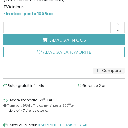
(Taxa Verde: 0.75 RON inclusa)
TVA inlcus
•
In stoc : peste 100Buc
ADAUGA IN COS
ADAUGA LA FAVORITE
Compara
Retur gratuit in 14 zile
Garantie 2 ani
00
Livrare standard 50
Lei
00
Transport GRATUIT la comenzi peste 300
Lei
Livrare in 7 zile lucratoare.
Relatii cu clientii:
0742.273.808
-
0749.206.545