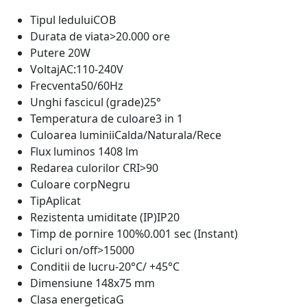
Tipul ledului
COB
Durata de viata
>20.000 ore
Putere
20W
Voltaj
AC:110-240V
Frecventa
50/60Hz
Unghi fascicul (grade)
25°
Temperatura de culoare
3 in 1
Culoarea luminii
Calda/Naturala/Rece
Flux luminos
1408 lm
Redarea culorilor CRI
>90
Culoare corp
Negru
Tip
Aplicat
Rezistenta umiditate (IP)
IP20
Timp de pornire 100%
0.001 sec (Instant)
Cicluri on/off
>15000
Conditii de lucru
-20°C/ +45°C
Dimensiune
148x75 mm
Clasa energetica
G