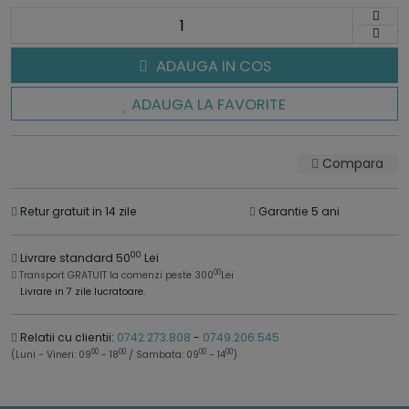
ADAUGA IN COS
ADAUGA LA FAVORITE
Compara
Retur gratuit in 14 zile
Garantie 5 ani
00
Livrare standard 50
Lei
00
Transport GRATUIT la comenzi peste 300
Lei
Livrare in 7 zile lucratoare.
Relatii cu clientii:
0742.273.808
-
0749.206.545
00
00
00
00
(Luni - Vineri: 09
- 18
/ Sambata: 09
- 14
)