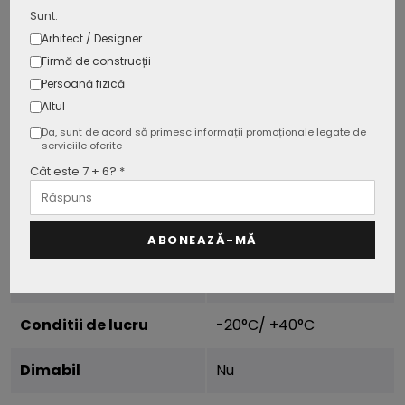
Flux luminos
510 lm
Sunt:
Arhitect / Designer
Culoare corp
Alb
Firmă de construcții
Persoană fizică
Tip
Incastrat
Altul
Da, sunt de acord să primesc informații promoționale legate de
Forma
Rotunda
serviciile oferite
Cât este 7 + 6? *
Rezistenta umiditate (IP)
IP20
Timp de pornire 100%
0.1 s
ABONEAZĂ-MĂ
Stabilitatea culorii
<6
Conditii de lucru
-20°C/ +40°C
Dimabil
Nu