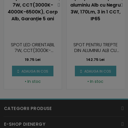
SPOT LED ORIENTABIL
SPOT PENTRU TREPTE
7W, CCT(3000K-
DIN ALUMINIU ALB CU
4000K-6500K), CORP
NEGRU 3W, 170LM, 3 IN 1
19.75 Lei
142.75 Lei
ALB, GARANȚIE 5 ANI
CCT, IP65
ADAUGA IN COS
ADAUGA IN COS
• In stoc
• In stoc
CATEGORII PRODUSE
BECURI LED
E-SHOP DIENERGY