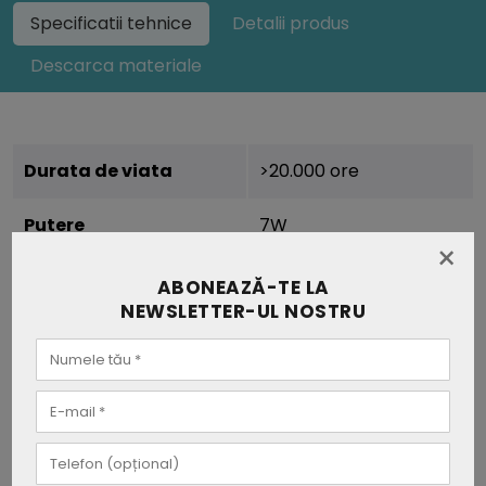
Specificatii tehnice
Detalii produs
Descarca materiale
Durata de viata
>20.000 ore
Putere
7W
×
Voltaj
AC:220-240V
ABONEAZĂ-TE LA
NEWSLETTER-UL NOSTRU
Frecventa
50/60Hz
Temperatura de culoare
3000/4000/6000K
Culoarea luminii
Calda/Naturala/Rece