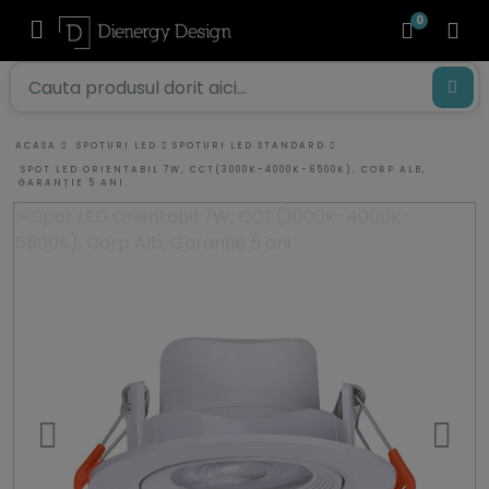
0
ACASA
SPOTURI LED
SPOTURI LED STANDARD
SPOT LED ORIENTABIL 7W, CCT(3000K-4000K-6500K), CORP ALB,
GARANȚIE 5 ANI