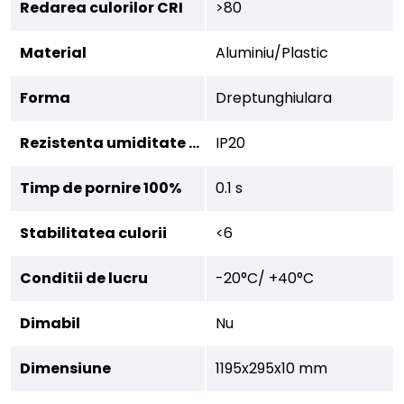
Redarea culorilor CRI
>80
Material
Aluminiu/Plastic
Forma
Dreptunghiulara
Rezistenta umiditate (IP)
IP20
Timp de pornire 100%
0.1 s
Stabilitatea culorii
<6
Conditii de lucru
-20°C/ +40°C
Dimabil
Nu
Dimensiune
1195x295x10 mm