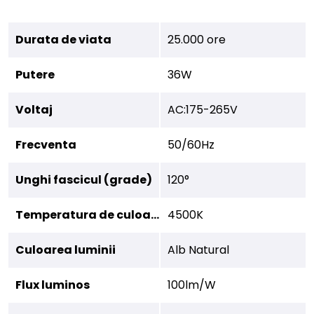
Durata de viata
25.000 ore
Putere
36W
Voltaj
AC:175-265V
Frecventa
50/60Hz
Unghi fascicul (grade)
120°
Temperatura de culoare
4500K
Culoarea luminii
Alb Natural
Flux luminos
100lm/W