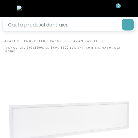
0
ACASA
PANOURI LED
PANOU LED TAVAN CASETAT
PANOU LED 300X1200MM, 36W, 3600 LUMENI, LUMINA NATURALA
4500K