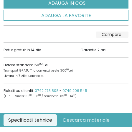
ADAUGA IN COS
ADAUGA LA FAVORITE
Compara
Retur gratuit in 14 zile
Garantie 2 ani
00
Livrare standard 50
Lei
00
Transport GRATUIT la comenzi peste 300
Lei
Livrare in 7 zile lucratoare.
Relatii cu clientii:
0742.273.808
-
0749.206.545
00
00
00
00
(Luni - Vineri: 09
- 18
/ Sambata: 09
- 14
)
Specificatii tehnice
Descarca materiale