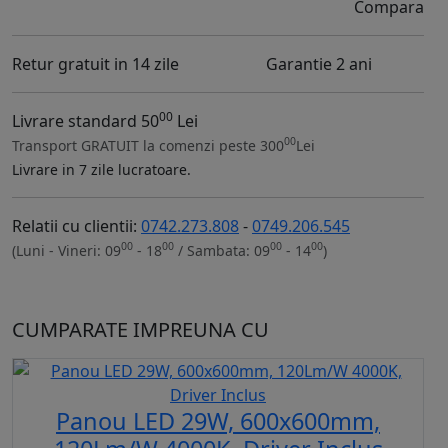
Compara
Retur gratuit in 14 zile
Garantie 2 ani
00
Livrare standard 50
Lei
00
Transport GRATUIT la comenzi peste 300
Lei
Livrare in 7 zile lucratoare.
Relatii cu clientii:
0742.273.808
-
0749.206.545
00
00
00
00
(Luni - Vineri: 09
- 18
/ Sambata: 09
- 14
)
CUMPARATE IMPREUNA CU
Panou LED 29W, 600x600mm,