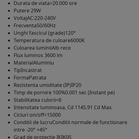
Durata de viata
>20.000 ore
Putere
29W
Voltaj
AC:220-240V
Frecventa
50/60Hz
Unghi fascicul (grade)
120°
Temperatura de culoare
6000K
Culoarea luminii
Alb rece
Flux luminos
3600 lm
Material
Aluminiu
Tip
Incastrat
Forma
Patrata
Rezistenta umiditate (IP)
IP20
Timp de pornire 100%
0.001 sec (Instant pe)
Stabilitatea culorii
<6
Intensitate luminoasa, Cd
1145.91 Cd Max.
Cicluri on/off
>15000
Conditii de lucru
Conditii normale de functionare
intre -20° +45°
Grad de protectie IK
IK05