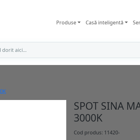
Produse
Casă inteligentă
Ser
00K
SPOT SINA M
3000K
Cod produs: 11420-