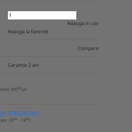
Adauga in cos
Adauga la favorite
Compara
Garantie 2 ani
00
peste 300
Lei
08
-
0749.206.545
00
00
ata: 09
- 14
)