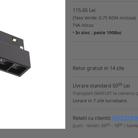
115.65 Lei
(Taxa Verde: 0.75 RON inclusa)
TVA inlcus
•
In stoc : peste 100Buc
Retur gratuit in 14 zile
00
Livrare standard 50
Lei
Transport GRATUIT la comenzi 
Livrare in 7 zile lucratoare.
Relatii cu clientii:
0742.273.8
00
00
(Luni - Vineri: 09
- 18
/ Samb