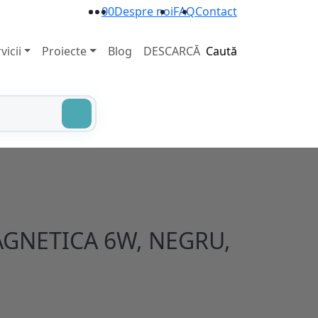
0
0
Despre noi
FAQ
Contact
vicii
Proiecte
Blog
DESCARCĂ
Caută
AGNETICA 6W, NEGRU,