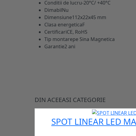
Conditii de lucru
-20°C/ +40°C
Dimabil
Nu
Dimensiune
112x22x45 mm
Clasa energetica
F
Certificari
CE, RoHS
Tip montare
pe Sina Magnetica
Garantie
2 ani
DIN ACEEASI CATEGORIE
SPOT LINEAR LED MA