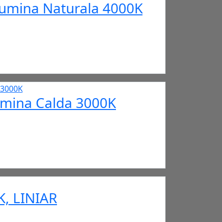
Lumina Naturala 4000K
umina Calda 3000K
, LINIAR