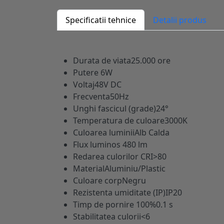
Specificatii tehnice
Detalii produs
Durata de viata
25.000 ore
Putere
6W
Voltaj
48V DC
Frecventa
50Hz
Unghi fascicul (grade)
24°
Temperatura de culoare
3000K
Culoarea luminii
Alb Calda
Flux luminos
480 lm
Redarea culorilor CRI
>80
Material
Aluminiu/Plastic
Culoare corp
Negru
Rezistenta umiditate (IP)
IP20
Timp de pornire 100%
0.1 s
Stabilitatea culorii
<6