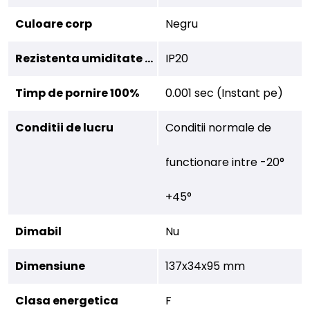
Culoare corp
Negru
Rezistenta umiditate (IP)
IP20
Timp de pornire 100%
0.001 sec (Instant pe)
Conditii de lucru
Conditii normale de
functionare intre -20°
+45°
Dimabil
Nu
Dimensiune
137x34x95 mm
Clasa energetica
F