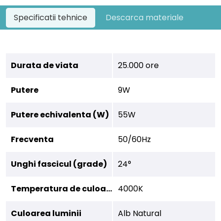
Specificatii tehnice
Descarca materiale
Durata de viata
25.000 ore
Putere
9W
Putere echivalenta (W)
55W
Frecventa
50/60Hz
Unghi fascicul (grade)
24°
Temperatura de culoare
4000K
Culoarea luminii
Alb Natural