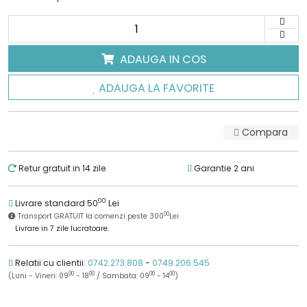
ADAUGA IN COS
ADAUGA LA FAVORITE
Compara
Retur gratuit in 14 zile
Garantie 2 ani
00
Livrare standard 50
Lei
00
Transport GRATUIT la comenzi peste 300
Lei
Livrare in 7 zile lucratoare.
Relatii cu clientii:
0742.273.808
-
0749.206.545
00
00
00
00
(Luni - Vineri: 09
- 18
/ Sambata: 09
- 14
)