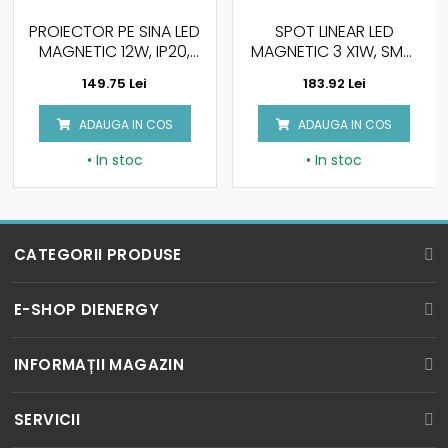
SPOT LINEAR LED
SPOT LINEAR MAGNETIC
MAGNETIC 3 X1W, SMD,
10W, NEGRU, IP20, 48V,
NEGRU, IP20, 24V,
4000K PENTRU MINI
183.92 Lei
111.59 Lei
LUMINA NATURALA
SINA MAGNETICA
MM30
ADAUGA IN COS
ADAUGA IN COS
• In stoc
• In stoc
CATEGORII PRODUSE
BECURI LED
E-SHOP DIENERGY
SPOTURI LED
Cum cumpar?
INFORMAȚII MAGAZIN
TUBURI LED
Cum platesc?
ICPE corp MD5, Parter, Splaiul Unirii Nr. 313
PROIECTOARE LED
SERVICII
Bucuresti, Sector 3, Romania
Service si Garantie