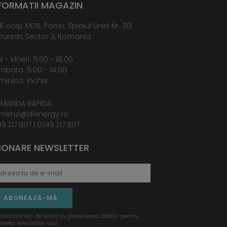
FORMATII MAGAZIN
E corp MD5, Parter, Splaiul Unirii Nr. 313
uresti, Sector 3, Romania
i - Vineri: 9:00 - 18:00
bata: 9:00 - 14:00
inica: inchis
MANDA RAPIDA:
menzi@dienergy.ro
9.217.807
|
0749.217.807
ONARE NEWSLETTER
ABONEAZĂ-MĂ
 abonare ești de acord cu prelucrarea datelor pentru
iterea newsletter-ului.