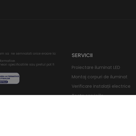
am sa ne semnalati orice eroare la:
SERVICII
nformative.
eori specificatiile sau pretul pot fi
Proiectare iluminat LED
Montaj corpuri de iluminat
Verificare instalații electrice
Toate serviciile
ERGY ROMANIA SRL