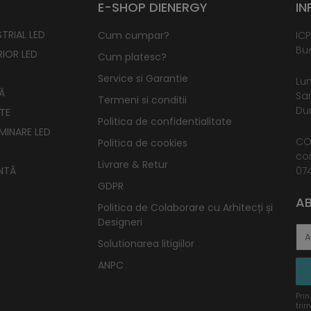
E-SHOP DIENERGY
IN
TRIAL LED
Cum cumpar?
ICP
Buc
RIOR LED
Cum platesc?
Service si Garantie
Lun
Ă
Sam
Termeni si conditii
Dum
TE
Politica de confidentialitate
UMINARE LED
CO
Politica de cookies
co
Livrare & Retur
NTĂ
074
GDPR
AB
Politica de Colaborare cu Arhitecți și
Designeri
Solutionarea litigiilor
ANPC
Prin
trim