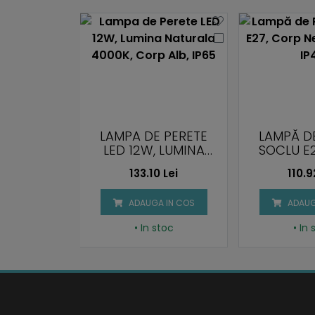
 PERETE
LAMPA DE PERETE
LAMPĂ D
PANOU
LED 12W, LUMINA
SOCLU E
LUMINA
NATURALA 4000K,
NEGRU, PA
 Lei
133.10 Lei
110.9
A 4000K
CORP ALB, IP65
 IN COS
ADAUGA IN COS
ADAUG
stoc
• In stoc
• In