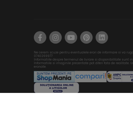
Ne cerem scuze pentru eventualele erori de informare si va rug
0740269977
Informatiile despre termenul de livrare si disponibilitate sunt i
Informatiile si imaginile prezentate pot diferi fata de realitate. Un
eronate.
© Copyright 2014 - 2026, acesta este un produs DIEN
Dezvoltat de OGMIOS