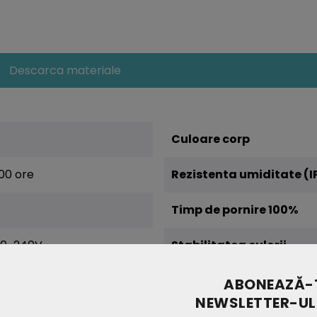
Descarca materiale
Culoare corp
00 ore
Rezistenta umiditate (I
Timp de pornire 100%
20-240V
Stabilitatea culorii
0Hz
Cicluri on/off
ABONEAZĂ-T
NEWSLETTER-UL
Conditii de lucru