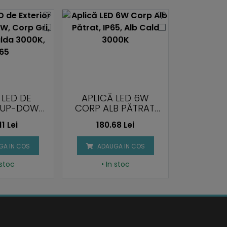
 LED DE
APLICĂ LED 6W
LAMPĂ
R UP-DOWN
CORP ALB PĂTRAT,
ROTUN
RP GRI,
IP65, ALB CALD
ALB, LU
11 Lei
180.68 Lei
277.
A CALDA
3000K
3000
, IP65
A IN COS
ADAUGA IN COS
ADAU
 stoc
• In stoc
• I