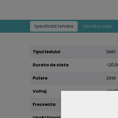
Specificatii tehnice
Detalii produs
Tipul ledului
SMD
Durata de viata
>20.0
Putere
24W
Voltaj
AC:2
Frecventa
50/6
Unghi fascicul (grade)
120°