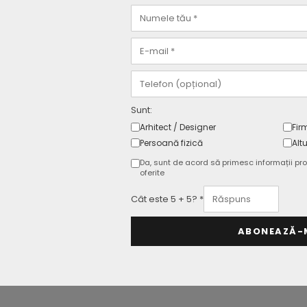
K
Dimensiune
atural
Greutate (kg)
 lm
Clasa energetica
Sunt:
Arhitect / Designer
Fir
Certificari
Persoană fizică
Altu
Da, sunt de acord să primesc informații pro
niu
Garantie
oferite
Cât este 5 + 5? *
ABONEAZĂ-