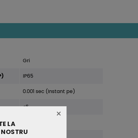
Gri
P)
IP65
0.001 sec (Instant pe)
<6
×
>15000
E LA
 NOSTRU
-20°C/ +45°C