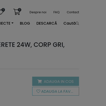
0
0
Despre noi
FAQ
Contact
IECTE
BLOG
DESCARCĂ
Caută
ERETE 24W, CORP GRI,
ADAUGA IN COS
ADAUGA LA FAVORITE