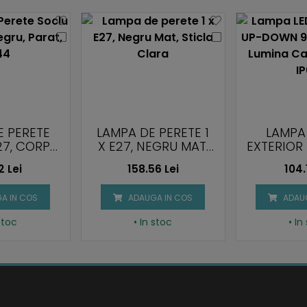
E PERETE
LAMPA DE PERETE 1
LAMPA
27, CORP
X E27, NEGRU MAT,
EXTERIO
RAT, IP44
STICLA CLARA
9W, CO
2 Lei
158.56 Lei
104.
LUMIN
3000K
A IN COS
ADAUGA IN COS
ADAUG
 stoc
• In stoc
• In