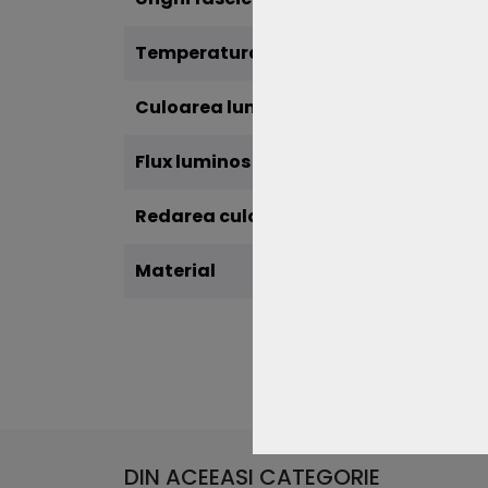
Temperatura de culoare
4000
Culoarea luminii
Alb N
Flux luminos
2720
Redarea culorilor CRI
>80
Material
Alumi
DIN ACEEASI CATEGORIE