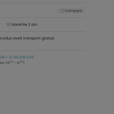
Compara
Garantie 2 ani
produs aveti transport gratuit.
808
-
0749.206.545
00
00
ta: 09
- 14
)