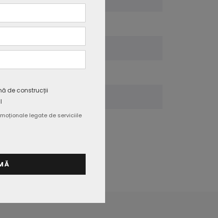
200x100x100 mm
1,38
E
mă de construcții
CE, EMC, ROHS
l
moționale legate de serviciile
2 ani
MĂ