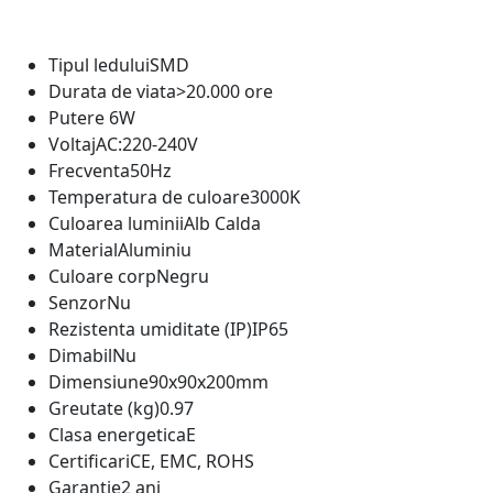
Tipul ledului
SMD
Durata de viata
>20.000 ore
Putere
6W
Voltaj
AC:220-240V
Frecventa
50Hz
Temperatura de culoare
3000K
Culoarea luminii
Alb Calda
Material
Aluminiu
Culoare corp
Negru
Senzor
Nu
Rezistenta umiditate (IP)
IP65
Dimabil
Nu
Dimensiune
90x90x200mm
Greutate (kg)
0.97
Clasa energetica
E
Certificari
CE, EMC, ROHS
Garantie
2 ani