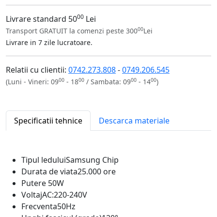
00
Livrare standard 50
Lei
00
Transport GRATUIT la comenzi peste 300
Lei
Livrare in 7 zile lucratoare.
Relatii cu clientii:
0742.273.808
-
0749.206.545
00
00
00
00
(Luni - Vineri: 09
- 18
/ Sambata: 09
- 14
)
Specificatii tehnice
Descarca materiale
Tipul ledului
Samsung Chip
Durata de viata
25.000 ore
Putere
50W
Voltaj
AC:220-240V
Frecventa
50Hz