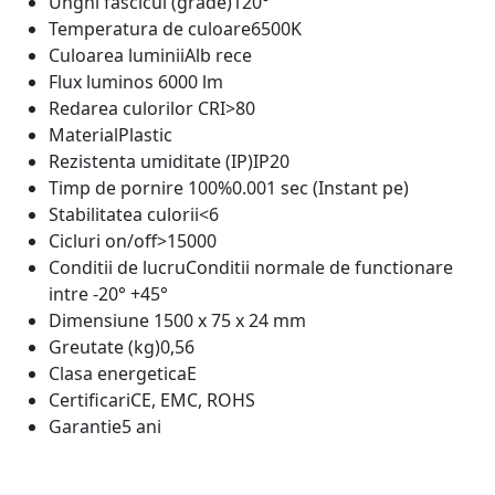
Unghi fascicul (grade)
120°
Temperatura de culoare
6500K
Culoarea luminii
Alb rece
Flux luminos
6000 lm
Redarea culorilor CRI
>80
Material
Plastic
Rezistenta umiditate (IP)
IP20
Timp de pornire 100%
0.001 sec (Instant pe)
Stabilitatea culorii
<6
Cicluri on/off
>15000
Conditii de lucru
Conditii normale de functionare
intre -20° +45°
Dimensiune
1500 x 75 x 24 mm
Greutate (kg)
0,56
Clasa energetica
E
Certificari
CE, EMC, ROHS
Garantie
5 ani