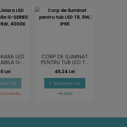
NIARA LED
CORP DE ILUMINAT
CORP DE
ABILA G-
PENTRU TUB LED T8,
PENTRU T
 1200MM,
9W, IP65
2X26
60 Lei
45.24 Lei
113.
 4000K
A IN COS
ADAUGA IN COS
ADAU
La comanda
• In stoc
• Stoc