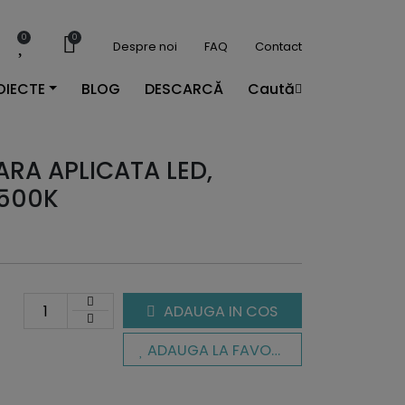
0
0
Despre noi
FAQ
Contact
OIECTE
BLOG
DESCARCĂ
Caută
ARA APLICATA LED,
4500K
ADAUGA IN COS
ADAUGA LA FAVORITE