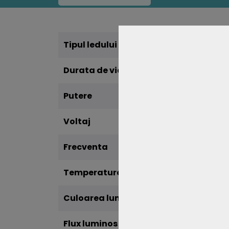
Tipul ledului
Sams
Durata de viata
30.00
Putere
36W
Voltaj
AC:2
Frecventa
50Hz
Temperatura de culoare
4500
Culoarea luminii
Alb N
Flux luminos
3600