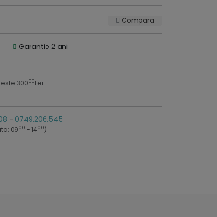
Compara
Garantie 2 ani
00
peste 300
Lei
08
-
0749.206.545
00
00
ta: 09
- 14
)