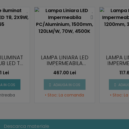
ILUMINAT
LAMPA LINIARA LED
LAMPA LI
B LED T8,
IMPERMEABILA
IMPERME
 IP65
PC/ALUMINIUM,
SERIES
1 Lei
467.00 Lei
117.
1500MM, 120LM/W,
36W,
70W, 4500K
A IN COS
ADAUGA IN COS
ADAUG
intreaba
• Stoc: La comanda
• Stoc: 
Descarca materiale