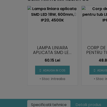
ILUMINAT
LAMPA LINIARA
CORP DE 
B LED T8,
APLICATA SMD LED
PENTRU TU
 IP65
18W, 600MM, IP20,
2X9W,
2 Lei
60.15 Lei
48.8
4500K
 IN COS
ADAUGA IN COS
ADAUG
intreaba
• Stoc: intreaba
• Stoc: 
Specificatii tehnice
Detalii produs