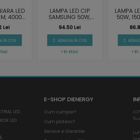
NIARA LED
LAMPA LED CIP
LAMPA LE
M, 4000K,
SAMSUNG 50W,
50W, 15
, IP20
1500MM, 120 LM/W,
LM/W, LU
2 Lei
94.50 Lei
86.8
6500K
65
 IN COS
ADAUGA IN COS
ADAUG
 stoc
• In stoc
• In
E-SHOP DIENERGY
IN
TRIAL LED
Cum cumpar?
ICP
Buc
RIOR LED
Cum platesc?
Service si Garantie
Lun
Ă
Sam