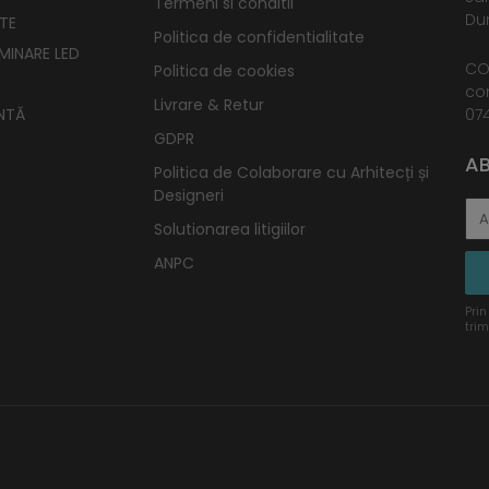
Termeni si conditii
Dum
TE
Politica de confidentialitate
UMINARE LED
CO
Politica de cookies
co
Livrare & Retur
NTĂ
074
GDPR
AB
Politica de Colaborare cu Arhitecți și
Designeri
Solutionarea litigiilor
ANPC
Prin
trim