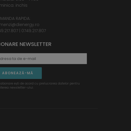
inica: inchis
MANDA RAPIDA:
menzi@dienergy.ro
9.217.807
|
0749.217.807
ONARE NEWSLETTER
ABONEAZĂ-MĂ
 abonare ești de acord cu prelucrarea datelor pentru
iterea newsletter-ului.