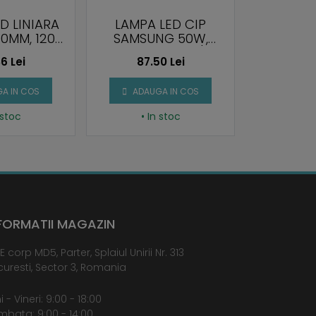
D LINIARA
LAMPA LED CIP
LAMPA
00MM, 120
SAMSUNG 50W,
TUBURI 
MINA RECE
1500MM, 120 LM/W,
2X18W
6 Lei
87.50 Lei
195.
00K
LUMINA NATURALA
NATURAL
4000K
I
A IN COS
ADAUGA IN COS
ADAU
 stoc
• In stoc
• I
FORMATII MAGAZIN
E corp MD5, Parter, Splaiul Unirii Nr. 313
uresti, Sector 3, Romania
i - Vineri: 9:00 - 18:00
bata: 9:00 - 14:00