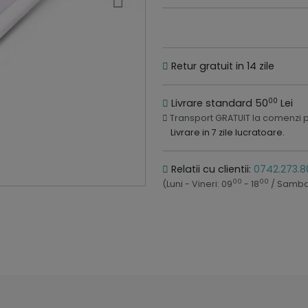
Retur gratuit in 14 zile
00
Livrare standard 50
Lei
Transport GRATUIT la comenzi 
Livrare in 7 zile lucratoare.
Relatii cu clientii:
0742.273.8
00
00
(Luni - Vineri: 09
- 18
/ Samba