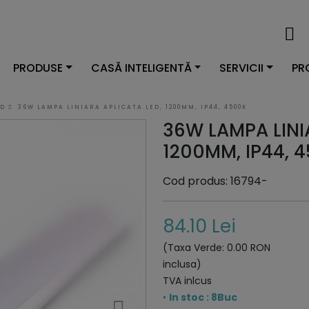
PRODUSE
CASĂ INTELIGENTĂ
SERVICII
PR
ED
36W LAMPA LINIARA APLICATA LED, 1200MM, IP44, 4500K
36W LAMPA LINI
1200MM, IP44, 
Cod produs: 16794-
84.10 Lei
(Taxa Verde: 0.00 RON
inclusa)
TVA inlcus
•
In stoc : 8Buc