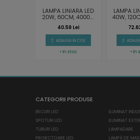
 LED
LAMPA LINIARA LED
LAMPA LI
Ă LA APĂ,
20W, 60CM, 4000K,
40W, 120C
 1200MM,
120 LM/W, IP20
4800LM
 Lei
40.59 Lei
72.6
500K,
M/W
 IN COS
ADAUGA IN COS
ADAUGA
stoc
• In stoc
• In
CATEGORII PRODUSE
BECURI LED
ILUMINAT INDUS
SPOTURI LED
ILUMINAT EXTE
TUBURI LED
LAMPADARE
PROIECTOARE LED
LAMPĂ DE MAS