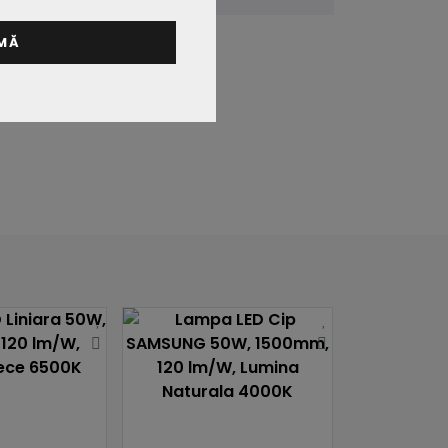
2 ani
MĂ