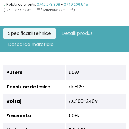
Relatii cu clientii:
0742.273.808
-
0749.206.545
00
00
00
00
(Luni - Vineri: 09
- 18
/ Sambata: 09
- 14
)
Specificatii tehnice
Detalii produs
Descarca materiale
Putere
60W
Tensiune de iesire
dc-12v
Voltaj
AC:100-240V
Frecventa
50Hz