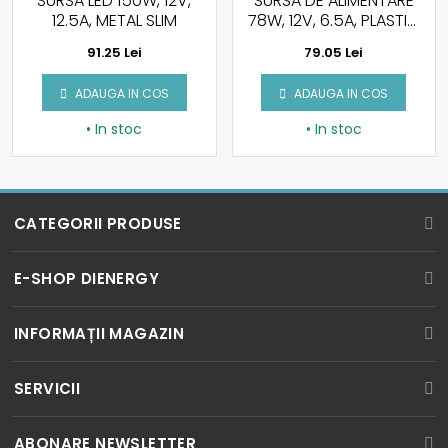
SURSA LED 150W, 12V,
SURSA DE ALIMENTARE
12.5A, METAL SLIM
78W, 12V, 6.5A, PLASTIC
IP44
91.25 Lei
79.05 Lei
ADAUGA IN COS
ADAUGA IN COS
• In stoc
• In stoc
CATEGORII PRODUSE
BECURI LED
E-SHOP DIENERGY
SPOTURI LED
Cum cumpar?
INFORMAȚII MAGAZIN
TUBURI LED
Cum platesc?
ICPE corp MD5, Parter, Splaiul Unirii Nr. 313
PROIECTOARE LED
SERVICII
Bucuresti, Sector 3, Romania
Service si Garantie
BENZI LED
Luni - Vineri: 9:00 - 18:00
Proiectare iluminat LED
Termeni si conditii
ABONARE NEWSLETTER