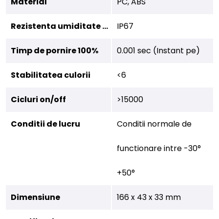
Material
PC, ABS
Rezistenta umiditate (IP)
IP67
Timp de pornire 100%
0.001 sec (Instant pe)
Stabilitatea culorii
<6
Cicluri on/off
>15000
Conditii de lucru
Conditii normale de
functionare intre -30°
+50°
Dimensiune
166 x 43 x 33 mm