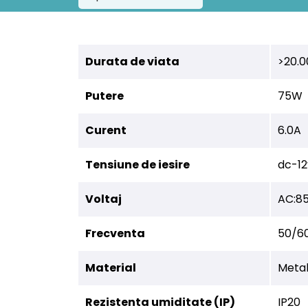
Durata de viata
>20.0
Putere
75W
Curent
6.0A
Tensiune de iesire
dc-12
Voltaj
AC:8
Frecventa
50/6
Material
Meta
Rezistenta umiditate (IP)
IP20