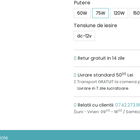
Putere
60W
75W
120W
15
Tensiune de iesire
dc-12v
Retur gratuit in 14 zile
00
Livrare standard 50
Lei
Transport GRATUIT la comenzi 
Livrare in 7 zile lucratoare.
Relatii cu clientii:
0742.273.8
00
00
(Luni - Vineri: 09
- 18
/ Samba
ale