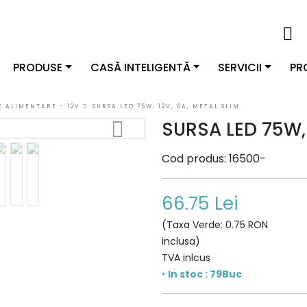
PRODUSE
CASĂ INTELIGENTĂ
SERVICII
PR
E ALIMENTARE - 12V
SURSA LED 75W, 12V, 6A, METAL SLIM
SURSA LED 75W, 
Cod produs: 16500-
66.75 Lei
(Taxa Verde: 0.75 RON
inclusa)
TVA inlcus
•
In stoc : 79Buc