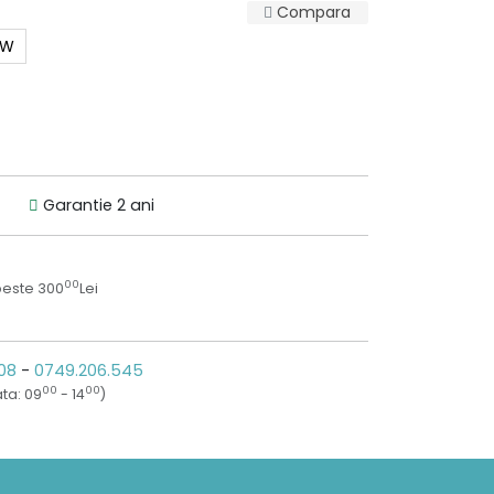
Compara
0W
Garantie 2 ani
00
peste 300
Lei
08
-
0749.206.545
00
00
ta: 09
- 14
)