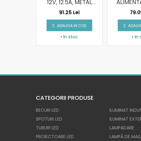
METAL SLIM
12V, 12.5A, METAL
ALIMENT
SLIM
12V, 6.5A
 Lei
91.25 Lei
79.0
IP
 IN COS
ADAUGA IN COS
ADAUG
stoc
• In stoc
• In
CATEGORII PRODUSE
BECURI LED
ILUMINAT INDUS
SPOTURI LED
ILUMINAT EXTE
TUBURI LED
LAMPADARE
PROIECTOARE LED
LAMPĂ DE MAS