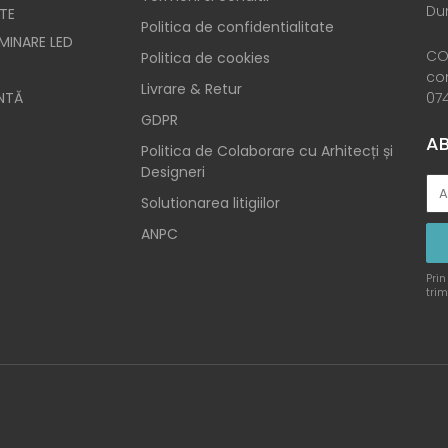
Dum
TE
Politica de confidentialitate
UMINARE LED
CO
Politica de cookies
co
Livrare & Retur
NTĂ
074
GDPR
AB
Politica de Colaborare cu Arhitecți și
Designeri
Solutionarea litigiilor
ANPC
Prin
trim