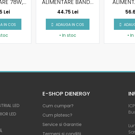
ARE 78W,
ALIMENTARE BANDA
ALIMENT
, PLASTIC
LED SLIM - 25W, 12V,
12V, 3.5
5 Lei
44.75 Lei
56.6
44
METAL, IP20
I
A IN COS
ADAUGA IN COS
ADAUG
 stoc
• In stoc
• In
E-SHOP DIENERGY
IN
TRIAL LED
Cum cumpar?
ICP
Buc
RIOR LED
Cum platesc?
Service si Garantie
Lun
Ă
Sam
Termeni si conditii