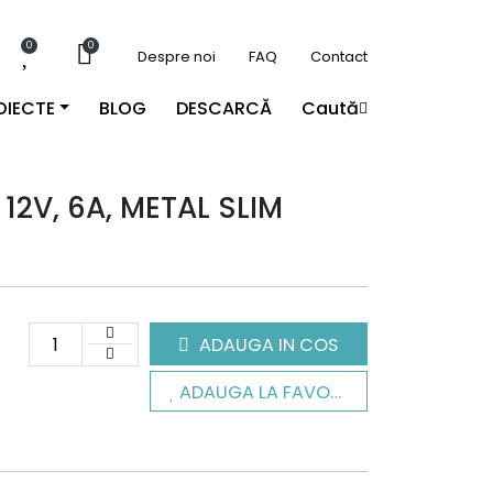
0
0
Despre noi
FAQ
Contact
OIECTE
BLOG
DESCARCĂ
Caută
12V, 6A, METAL SLIM
ADAUGA IN COS
ADAUGA LA FAVORITE