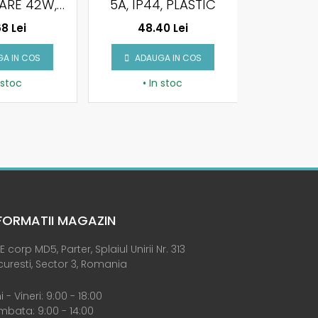
ARE 42W,
5A, IP44, PLASTIC
12V, 2.5
A, PLASTIC
I
8 Lei
48.40 Lei
36.
P44
A IN COS
ADAUGA IN COS
ADAU
 stoc
• In stoc
• I
FORMATII MAGAZIN
E corp MD5, Parter, Splaiul Unirii Nr. 313
uresti, Sector 3, Romania
i - Vineri: 9:00 - 18:00
bata: 9:00 - 14:00