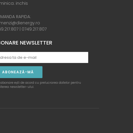
inica: inchis
MANDA RAPIDA:
menzi@dienergy.ro
9.217.807
|
0749.217.807
ONARE NEWSLETTER
ABONEAZĂ-MĂ
 abonare ești de acord cu prelucrarea datelor pentru
iterea newsletter-ului.