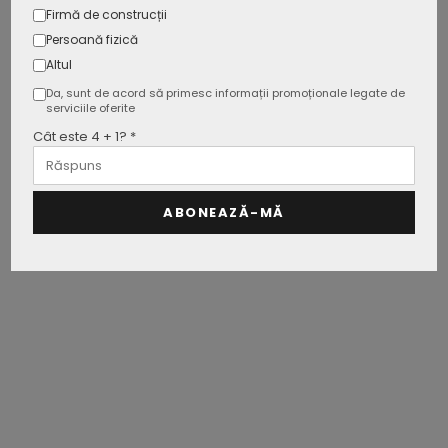
Firmă de construcții
Persoană fizică
Altul
Da, sunt de acord să primesc informații promoționale legate de
serviciile oferite
Cât este 4 + 1? *
ABONEAZĂ-MĂ