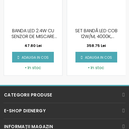
 2.4W CU
SET BANDĂ LED COB
SET BANDĂ L
 MISCARE
12W/M, 4000K,
121LED/M, 
4XBATERII
10M/SET, 220V, IP65
10M/SET 
Lei
358.75 Lei
233.60 L
A
IN COS
ADAUGA IN COS
ADAUGA I
toc
• In stoc
• In st
CATEGORII PRODUSE
BECURI LED
E-SHOP DIENERGY
SPOTURI LED
Cum cumpar?
INFORMAȚII MAGAZIN