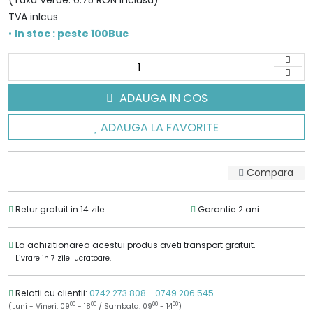
(Taxa Verde: 0.75 RON inclusa)
TVA inlcus
•
In stoc : peste 100Buc
ADAUGA IN COS
ADAUGA LA FAVORITE
Compara
Retur gratuit in 14 zile
Garantie 2 ani
La achizitionarea acestui produs aveti transport gratuit.
Livrare in 7 zile lucratoare.
Relatii cu clientii:
0742.273.808
-
0749.206.545
00
00
00
00
(Luni - Vineri: 09
- 18
/ Sambata: 09
- 14
)