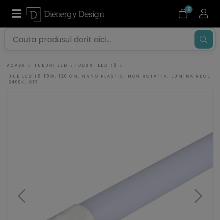
0
ACASA
TUBURI LED
TUBURI LED T8
TUB LED T8 18W, 120 CM, NANO PLASTIC, NON ROTATIV, LUMINA RECE
6400K, G13