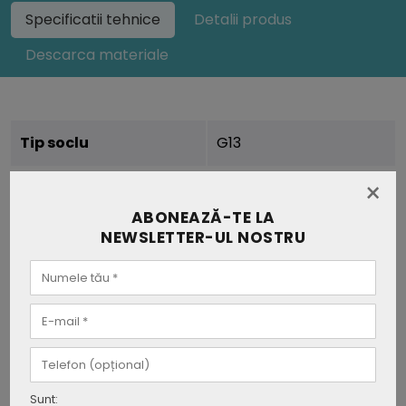
Specificatii tehnice
Detalii produs
Descarca materiale
Tip soclu
G13
×
Durata de viata
25.000 ore
ABONEAZĂ-TE LA
Putere
18W
NEWSLETTER-UL NOSTRU
Voltaj
AC:220-240V
Frecventa
50/60Hz
Temperatura de culoare
6400K
Sunt: