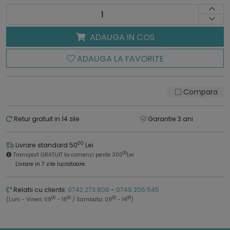
ADAUGA IN COS
ADAUGA LA FAVORITE
Compara
Retur gratuit in 14 zile
Garantie 3 ani
00
Livrare standard 50
Lei
00
Transport GRATUIT la comenzi peste 300
Lei
Livrare in 7 zile lucratoare.
Relatii cu clientii:
0742.273.808
-
0749.206.545
00
00
00
00
(Luni - Vineri: 09
- 18
/ Sambata: 09
- 14
)