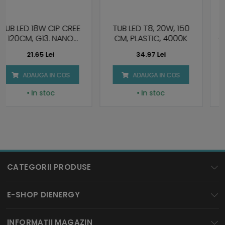
TUB LED T8, 20W, 150
TUB LED T8, 18W, 120
CM, PLASTIC, 4000K
CM, PENTRU FRUCTE DE
MARE
34.97 Lei
72.60 Lei
ADAUGA IN COS
ADAUGA IN COS
• In stoc
• In stoc
CATEGORII PRODUSE
BECURI LED
E-SHOP DIENERGY
SPOTURI LED
Cum cumpar?
INFORMAȚII MAGAZIN