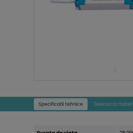
Specificatii tehnice
Descarca materi
Durata de viata
25.00