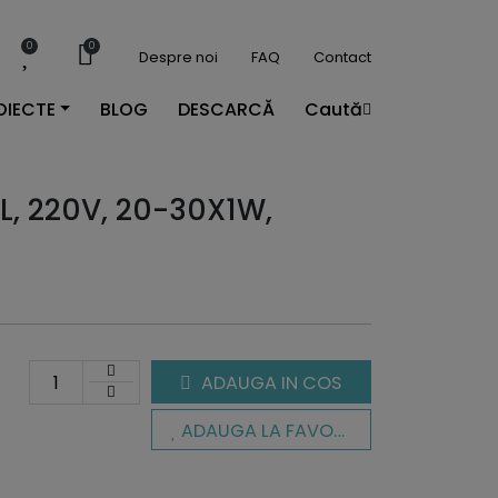
0
0
Despre noi
FAQ
Contact
OIECTE
BLOG
DESCARCĂ
Caută
L, 220V, 20-30X1W,
ADAUGA IN COS
ADAUGA LA FAVORITE