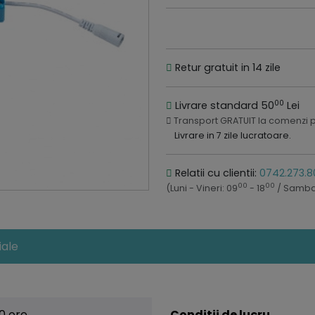
Retur gratuit in 14 zile
00
Livrare standard 50
Lei
Transport GRATUIT la comenzi 
Livrare in 7 zile lucratoare.
Relatii cu clientii:
0742.273.8
00
00
(Luni - Vineri: 09
- 18
/ Samba
ale
0 ore
Conditii de lucru