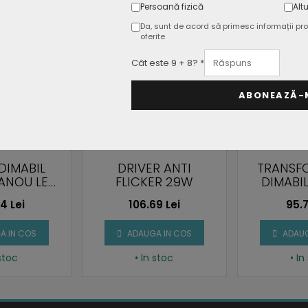
Persoană fizică
Altu
Da, sunt de acord să primesc informații pro
oferite
Cât este 9 + 8? *
ABONEAZĂ-
DIMABIL
DRIVER ANTI
TRANSF
ANOU LED
FLICKER 29W
DIMABI
-42V DC
AR11
4 Lei
106.69 Lei
95.7
A IN COS
ADAUGA IN COS
ADAUG
 stoc
• In stoc
• In