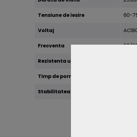
Tensiune de iesire
60-7
Voltaj
AC18
Frecventa
50/6
Rezistenta umiditate (IP)
IP20
Timp de pornire 100%
0.1 s
Stabilitatea culorii
<6