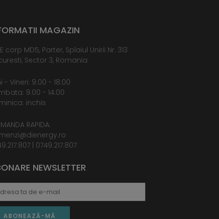
FORMATII MAGAZIN
E corp MD5, Parter, Splaiul Unirii Nr. 313
uresti, Sector 3, Romania
i - Vineri: 9:00 - 18:00
bata: 9:00 - 14:00
inica: inchis
MANDA RAPIDA:
menzi@dienergy.ro
9.217.807
|
0749.217.807
ONARE NEWSLETTER
ABONEAZĂ-MĂ