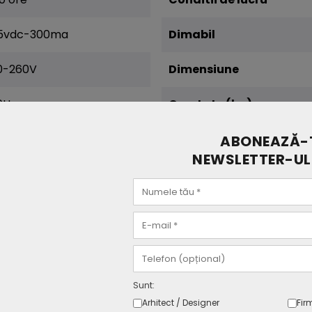
5vdc-300ma
Dimabil
0-260V
Dimensiune
0Hz
Greutate (kg)
Certificari
ABONEAZĂ-T
NEWSLETTER-UL
Garantie
Sunt:
Arhitect / Designer
Fir