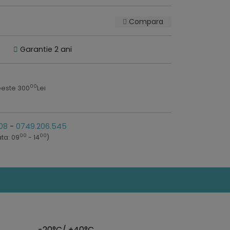
Compara
Garantie 2 ani
00
peste 300
Lei
08
-
0749.206.545
00
00
ta: 09
- 14
)
-20°C/ +40°C