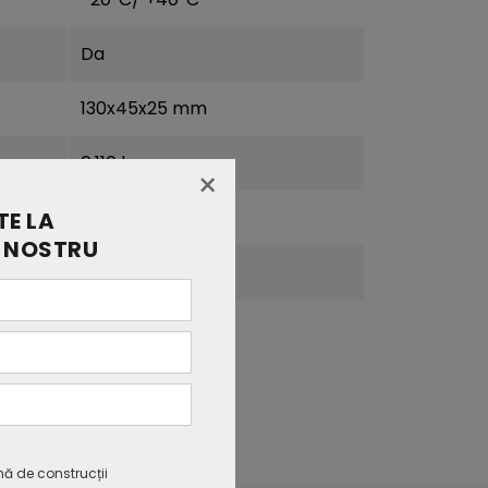
Da
130x45x25 mm
0,110 kg
×
CE, RoHS
E LA
 NOSTRU
2 ani
mă de construcții