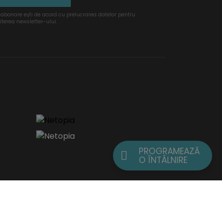
 abonare ești de acord cu prelucrarea datelor pentru
iterea newsletter-ului.
PROGRAMEAZĂ
O ÎNTÂLNIRE