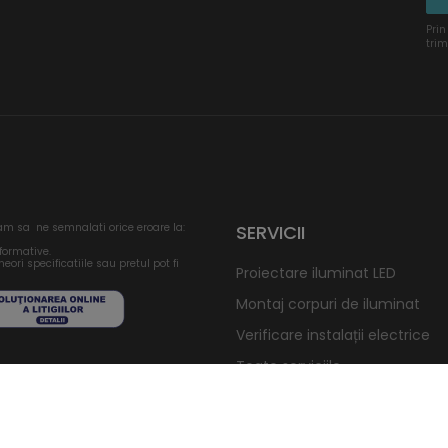
Prin
trim
am sa ne semnalati orice eroare la:
SERVICII
nformative.
eori specificatiile sau pretul pot fi
Proiectare iluminat LED
Montaj corpuri de iluminat
Verificare instalații electrice
Toate serviciile