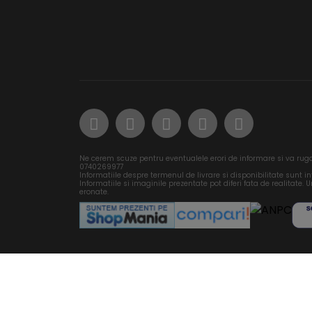
Ne cerem scuze pentru eventualele erori de informare si va rug
0740269977
Informatiile despre termenul de livrare si disponibilitate sunt i
Informatiile si imaginile prezentate pot diferi fata de realitate. Un
eronate.