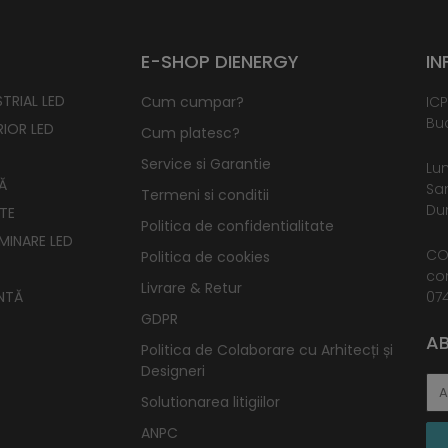
E-SHOP DIENERGY
IN
TRIAL LED
Cum cumpar?
ICP
Buc
RIOR LED
Cum platesc?
Service si Garantie
Lun
Ă
Sam
Termeni si conditii
Dum
TE
Politica de confidentialitate
UMINARE LED
CO
Politica de cookies
co
Livrare & Retur
NTĂ
074
GDPR
AB
Politica de Colaborare cu Arhitecți și
Designeri
Solutionarea litigiilor
ANPC