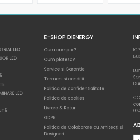
E-SHOP DIENERGY
IN
TRIAL LED
Cum cumpar?
ICP
Buc
RIOR LED
Cum platesc?
Service si Garantie
Lun
Ă
Sam
Termeni si conditii
Dum
TE
Politica de confidentialitate
UMINARE LED
CO
Politica de cookies
co
Livrare & Retur
NTĂ
074
GDPR
AB
Politica de Colaborare cu Arhitecți și
Designeri