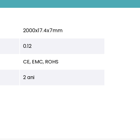
2000x17.4x7mm
0.12
CE, EMC, ROHS
2 ani