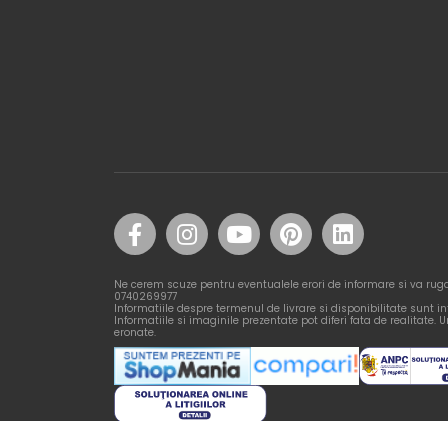
Ne cerem scuze pentru eventualele erori de informare si va rug
0740269977
Informatiile despre termenul de livrare si disponibilitate sunt i
Informatiile si imaginile prezentate pot diferi fata de realitate. Un
eronate.