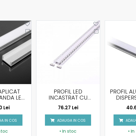
PROFIL LED
PROFIL ALUMINIU CU
NCASTRAT CU
DISPERSOR MAT
AL
DISPERSOR
2000 X 17.2 X 15.5MM
76.27 Lei
40.67 Lei
00X61.5X14MM
AP
DI
ADAUGA IN COS
ADAUGA IN COS
• In stoc
• In stoc