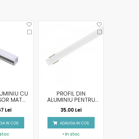
PR
D
200
PROFIL DIN
PROFIL ALUMINIU
UMINIU PENTRU
2000 X 23.5 X 10.4
BANDA LED,
MM, ALB
35.00 Lei
49.51 Lei
LICAT, SLIM CU
SPERSOR, 2000 X
ADAUGA IN COS
ADAUGA IN COS
17.4 X 7MM
• In stoc
• In stoc