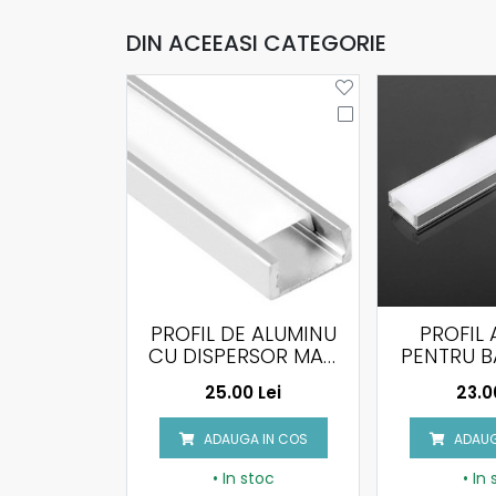
DIN ACEEASI CATEGORIE
FIL DE ALUMINU
PROFIL APLICAT
DISPERSOR MAT,
PENTRU BANDA LED
I
00 X 16 X 7MM
DIN ALUMINU CU
25.00 Lei
23.00 Lei
DISPERSOR MILKY,
20
2000X17.4X7MM
ADAUGA IN COS
ADAUGA IN COS
• In stoc
• In stoc