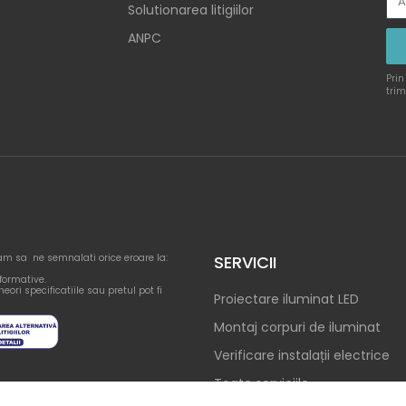
Solutionarea litigiilor
ANPC
Prin
trim
am sa ne semnalati orice eroare la:
SERVICII
nformative.
eori specificatiile sau pretul pot fi
Proiectare iluminat LED
Montaj corpuri de iluminat
Verificare instalații electrice
Toate serviciile