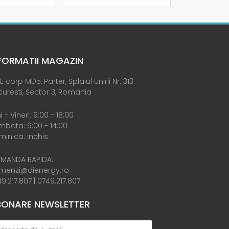
FORMATII MAGAZIN
E corp MD5, Parter, Splaiul Unirii Nr. 313
uresti, Sector 3, Romania
i - Vineri: 9:00 - 18:00
bata: 9:00 - 14:00
inica: inchis
MANDA RAPIDA:
menzi@dienergy.ro
9.217.807
|
0749.217.807
ONARE NEWSLETTER