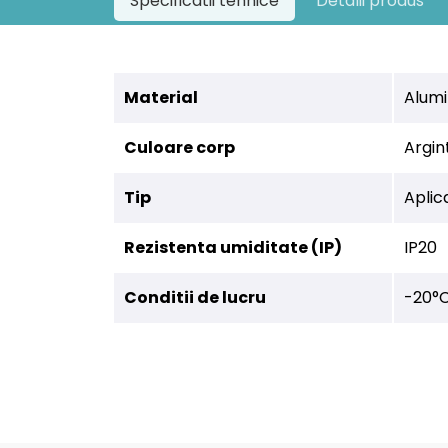
Specificatii tehnice
Detalii produs
Material
Alumi
Culoare corp
Argin
Tip
Aplic
Rezistenta umiditate (IP)
IP20
Conditii de lucru
-20°