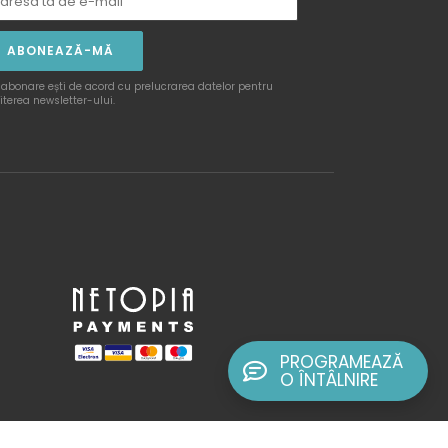
ABONEAZĂ-MĂ
 abonare ești de acord cu prelucrarea datelor pentru
iterea newsletter-ului.
PROGRAMEAZĂ
O ÎNTÂLNIRE