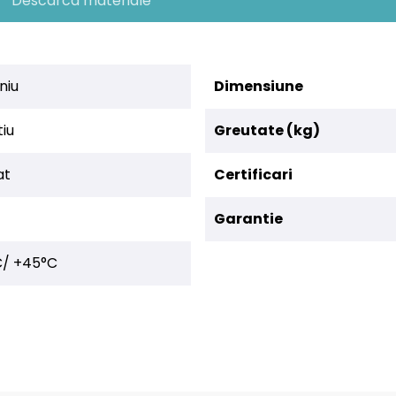
Descarca materiale
niu
Dimensiune
tiu
Greutate (kg)
at
Certificari
Garantie
C/ +45°C