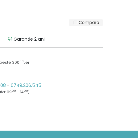
Compara
Garantie 2 ani
00
 peste 300
Lei
808
-
0749.206.545
00
00
ta: 09
- 14
)