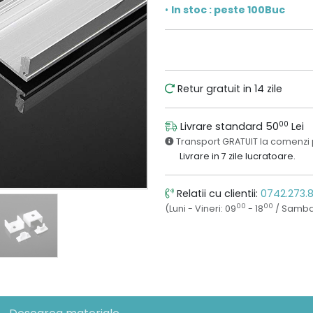
•
In stoc : peste 100Buc
Retur gratuit in 14 zile
00
Livrare standard 50
Lei
Transport GRATUIT la comenzi
Livrare in 7 zile lucratoare.
Relatii cu clientii:
0742.273.
00
00
(Luni - Vineri: 09
- 18
/ Samba