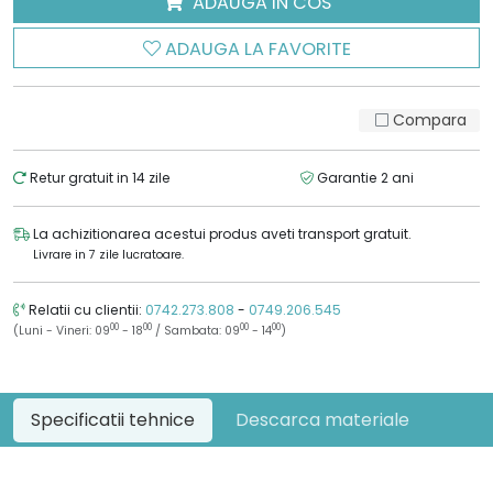
ADAUGA IN COS
ADAUGA LA FAVORITE
Compara
Retur gratuit in 14 zile
Garantie 2 ani
La achizitionarea acestui produs aveti transport gratuit.
Livrare in 7 zile lucratoare.
Relatii cu clientii:
0742.273.808
-
0749.206.545
00
00
00
00
(Luni - Vineri: 09
- 18
/ Sambata: 09
- 14
)
Specificatii tehnice
Descarca materiale