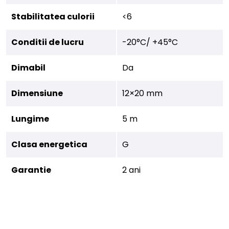
Stabilitatea culorii
<6
Conditii de lucru
-20°C/ +45°C
Dimabil
Da
Dimensiune
12×20 mm
Lungime
5 m
Clasa energetica
G
Garantie
2 ani