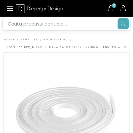
0
ACASA
BENZI LED
NEON FLEXIBIL
NEON LED 10W/M 24V, LUMINA CALDA 3000K, 12X20MM, IP65, ROLA 5M