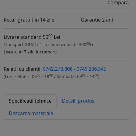
Compara
Retur gratuit in 14 zile
Garantie 2 ani
00
Livrare standard 50
Lei
00
Transport GRATUIT la comenzi peste 300
Lei
Livrare in 7 zile lucratoare.
Relatii cu clientii:
0742.273.808
-
0749.206.545
00
00
00
00
(Luni - Vineri: 09
- 18
/ Sambata: 09
- 14
)
Specificatii tehnice
Detalii produs
Descarca materiale