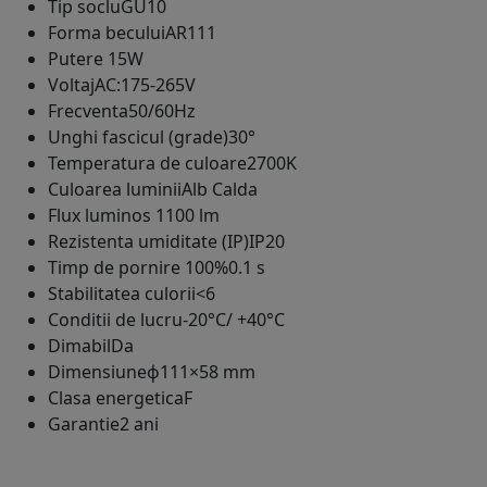
Tip soclu
GU10
Forma becului
AR111
Putere
15W
Voltaj
AC:175-265V
Frecventa
50/60Hz
Unghi fascicul (grade)
30°
Temperatura de culoare
2700K
Culoarea luminii
Alb Calda
Flux luminos
1100 lm
Rezistenta umiditate (IP)
IP20
Timp de pornire 100%
0.1 s
Stabilitatea culorii
<6
Conditii de lucru
-20°C/ +40°C
Dimabil
Da
Dimensiune
ф111×58 mm
Clasa energetica
F
Garantie
2 ani