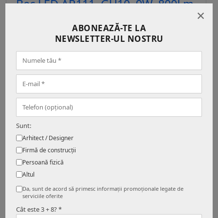
Bec LED AR111, GU10, 9W, 800Lm,
×
2700K
ABONEAZĂ-TE LA
39.65 Lei
NEWSLETTER-UL NOSTRU
Adauga in cos
• In stoc
Bec LED AR111/GU10, 15W, 1100LM,
2700K, dimabil
Sunt:
89.00 Lei
Arhitect / Designer
Firmă de construcții
Adauga in cos
Persoană fizică
• In stoc
Altul
Da, sunt de acord să primesc informații promoționale legate de
serviciile oferite
Cât este 3 + 8? *
BEC LED AR111, 12W, 12V, G53,