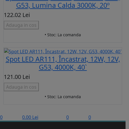
G53, Lumina Calda 3000K, 20º
122.02 Lei
Adauga in cos
• Stoc: La comanda
Spot LED AR111, Încastrat, 12W, 12V,
G53, 4000K, 40`
121.00 Lei
Adauga in cos
• Stoc: La comanda
0
0.00 Lei
0
0