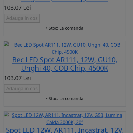
103.07 Lei
Adauga in cos
• Stoc: La comanda
Bec LED Spot AR111, 12W, GU10,
Unghi 40, COB Chip, 4500K
103.07 Lei
Adauga in cos
• Stoc: La comanda
Spot LED 12W, AR111, Incastrat, 12V,