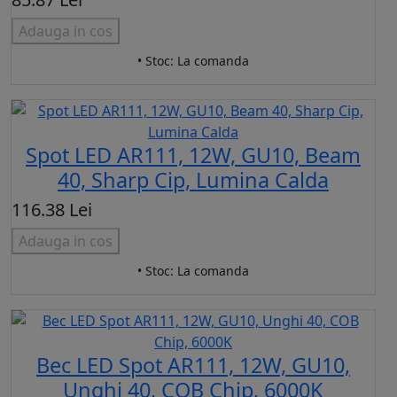
Adauga in cos
• Stoc: La comanda
Spot LED AR111, 12W, GU10, Beam
40, Sharp Cip, Lumina Calda
116.38 Lei
Adauga in cos
• Stoc: La comanda
Bec LED Spot AR111, 12W, GU10,
Unghi 40, COB Chip, 6000K