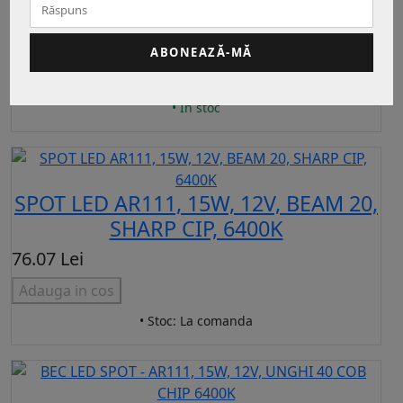
4000K, 1159LM
121.00 Lei
ABONEAZĂ-MĂ
Adauga in cos
• In stoc
SPOT LED AR111, 15W, 12V, BEAM 20,
SHARP CIP, 6400K
76.07 Lei
Adauga in cos
• Stoc: La comanda