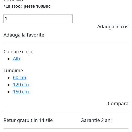
•
In stoc : peste 100Buc
Adauga in cos
Adauga la favorite
Culoare corp
Alb
Lungime
60 cm
120 cm
150 cm
Compara
Retur gratuit in 14 zile
Garantie 2 ani