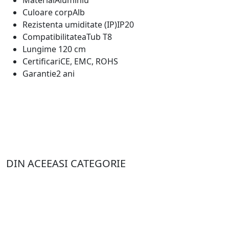
Culoare corp
Alb
Rezistenta umiditate (IP)
IP20
Compatibilitatea
Tub T8
Lungime
120 cm
Certificari
CE, EMC, ROHS
Garantie
2 ani
DIN ACEEASI CATEGORIE