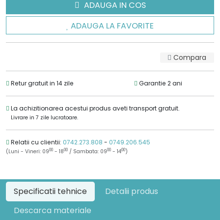
ADAUGA IN COS
ADAUGA LA FAVORITE
Compara
Retur gratuit in 14 zile
Garantie 2 ani
La achizitionarea acestui produs aveti transport gratuit.
Livrare in 7 zile lucratoare.
Relatii cu clientii:
0742.273.808
-
0749.206.545
00
00
00
00
(Luni - Vineri: 09
- 18
/ Sambata: 09
- 14
)
Specificatii tehnice
Detalii produs
Descarca materiale