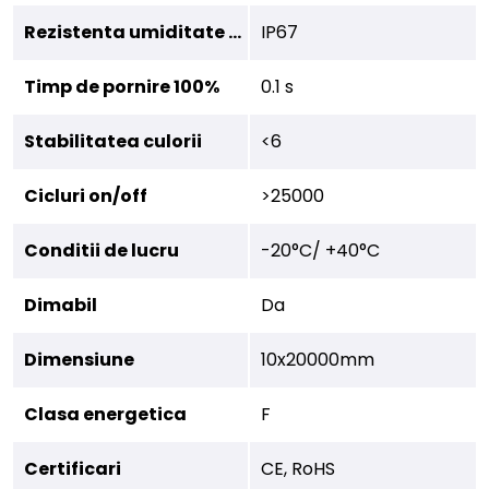
Rezistenta umiditate (IP)
IP67
Timp de pornire 100%
0.1 s
Stabilitatea culorii
<6
Cicluri on/off
>25000
Conditii de lucru
-20°C/ +40°C
Dimabil
Da
Dimensiune
10x20000mm
Clasa energetica
F
Certificari
CE, RoHS