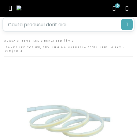
0
ACASA
BENZI LED
BENZI LED 48V
BANDA LED COB 6W, 48V, LUMINA NATURALA 4000K, IP67, MILKY -
20M/ROLA