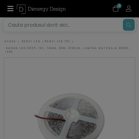
0
ACASA
BENZI LED
BENZI LED 12V
BANDA LED 2835, 12V, 12MM, 20W, 2100LM, LUMINA NATURALA 4000K,
IP20