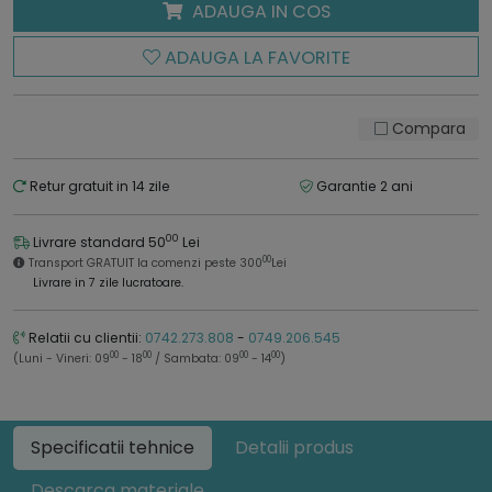
ADAUGA IN COS
ADAUGA LA FAVORITE
Compara
Retur gratuit in 14 zile
Garantie 2 ani
00
Livrare standard 50
Lei
00
Transport GRATUIT la comenzi peste 300
Lei
Livrare in 7 zile lucratoare.
Relatii cu clientii:
0742.273.808
-
0749.206.545
00
00
00
00
(Luni - Vineri: 09
- 18
/ Sambata: 09
- 14
)
Specificatii tehnice
Detalii produs
Descarca materiale