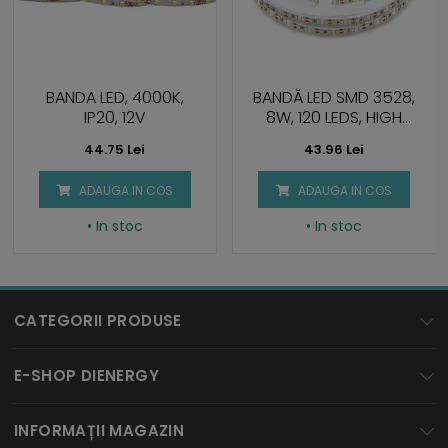
BANDA LED, 4000K,
BANDĂ LED SMD 3528,
IP20, 12V
8W, 120 LEDS, HIGH
LUMEN 4000K, IP20
44.75 Lei
43.96 Lei
ADAUGA IN COS
ADAUGA IN COS
• In stoc
• In stoc
CATEGORII PRODUSE
BECURI LED
E-SHOP DIENERGY
SPOTURI LED
Cum cumpar?
INFORMAȚII MAGAZIN
TUBURI LED