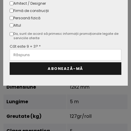
Arhitect / Designer
Firmă de construcții
Rezistenta umiditate (IP)
IP20
Persoană fizică
Altul
Timp de pornire 100%
0.001 sec (Instant pe)
Da, sunt de acord să primesc informații promoționale legate de
serviciile oferite
Stabilitatea culorii
<6
Cât este 9 + 3? *
Cicluri on/off
>25000
ABONEAZĂ-MĂ
Dimabil
Da
Dimensiune
12x2 mm
Lungime
5 m
Greutate (kg)
127gr/roll
Clasa energetica
E