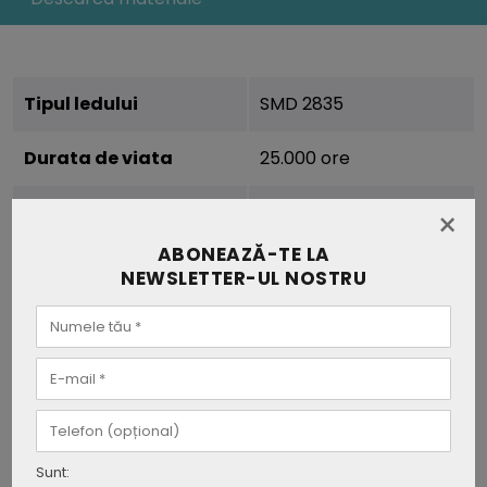
Tipul ledului
SMD 2835
Durata de viata
25.000 ore
Putere/m.
20W/M
×
ABONEAZĂ-TE LA
Voltaj
DC:12V
NEWSLETTER-UL NOSTRU
Frecventa
50/60Hz
Unghi fascicul (grade)
120°
Temperatura de culoare
4200K
Sunt:
Culoarea luminii
Alb Natural