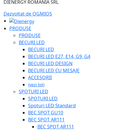
LAMPĂ DE MASĂ
DIENERGY ROMANIA SRL
LAMPĂ DE PERETE
Dezvoltat de OGMIOS
OGLINZI CU ILUMINARE LED
PRODUSE
EMERGENTA
PRODUSE
BECURI LED
CASĂ INTELIGENTĂ
BECURI LED
APARATAJE
BECURI LED E27, E14, G9, G4
BECURI LED DESIGN
ACCESORII
BECURI LED CU MESAJE
ACCESORII
(vezi tot)
SPOTURI LED
SPOTURI LED
Spoturi LED Standard
BEC SPOT GU10
BEC SPOT AR111
BEC SPOT AR111