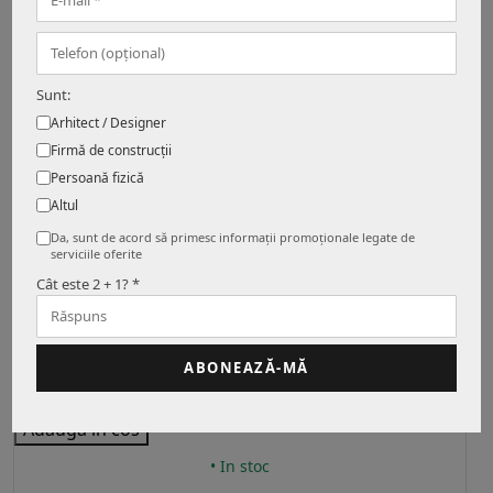
Conector Flexibil pentru Sina
Magnetica M15
49.75 Lei
Sunt:
Arhitect / Designer
Adauga in cos
Firmă de construcții
• In stoc
Persoană fizică
Altul
Da, sunt de acord să primesc informații promoționale legate de
serviciile oferite
Cât este 2 + 1? *
Proiector pe Sina LED Magnetic 12W,
IP20, 48V, Negru, Lumina Naturala
4000K, M15
ABONEAZĂ-MĂ
129.75 Lei
Adauga in cos
• In stoc