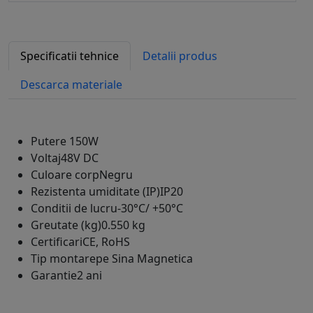
Specificatii tehnice
Detalii produs
Descarca materiale
Putere
150W
Voltaj
48V DC
Culoare corp
Negru
Rezistenta umiditate (IP)
IP20
Conditii de lucru
-30°C/ +50°C
Greutate (kg)
0.550 kg
Certificari
CE, RoHS
Tip montare
pe Sina Magnetica
Garantie
2 ani