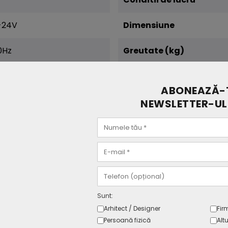
-24V
Dimensiune
0Hz
Greutate (kg)
ic
Certificari
ABONEAZĂ-T
Garantie
NEWSLETTER-UL
Sunt:
Arhitect / Designer
Fir
Persoană fizică
Altu