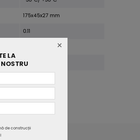
175x45x27 mm
0.11
×
CE, RoHS
E LA
5 ani
 NOSTRU
mă de construcții
l