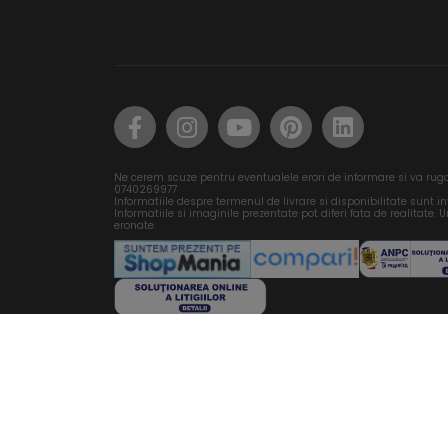
Ne cerem scuze pentru eventualele erori de informare si va rug
0740269977
Informatiile despre termenul de livrare si disponibilitate sunt i
Informatiile si imaginile prezentate pot diferi fata de realitate. Un
eronate.
© Copyright 2014 - 2026, acesta este un produs DIEN
Dezvoltat de OGMIOS