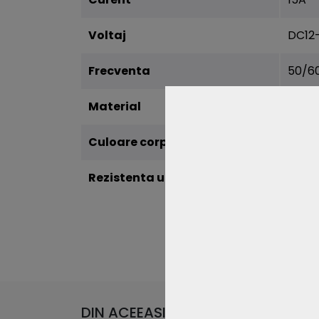
Voltaj
DC12
Frecventa
50/6
Material
Plast
Culoare corp
Alb
Rezistenta umiditate (IP)
IP20
DIN ACEEASI CATEGORIE