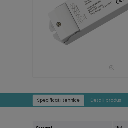
Specificatii tehnice
Detalii produs
Curent
15A