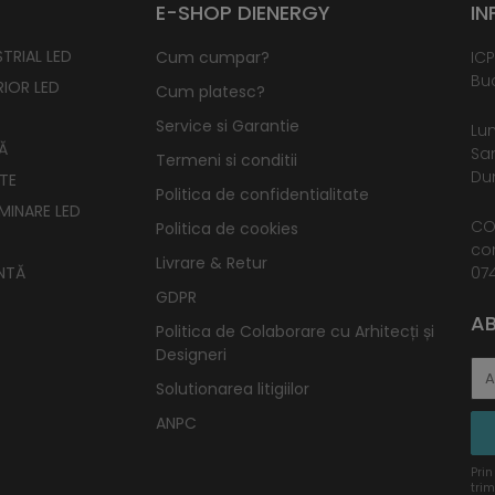
E-SHOP DIENERGY
IN
TRIAL LED
Cum cumpar?
ICP
Buc
RIOR LED
Cum platesc?
Service si Garantie
Lun
Ă
Sam
Termeni si conditii
Dum
TE
Politica de confidentialitate
UMINARE LED
CO
Politica de cookies
co
Livrare & Retur
NTĂ
074
GDPR
AB
Politica de Colaborare cu Arhitecți și
Designeri
Solutionarea litigiilor
ANPC
Prin
trim