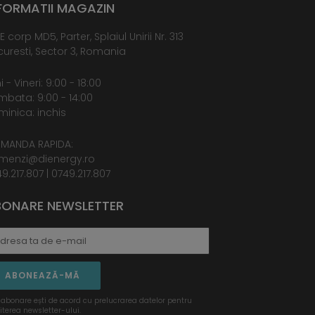
FORMATII MAGAZIN
E corp MD5, Parter, Splaiul Unirii Nr. 313
uresti, Sector 3, Romania
i - Vineri: 9:00 - 18:00
bata: 9:00 - 14:00
inica: inchis
MANDA RAPIDA:
menzi@dienergy.ro
9.217.807
|
0749.217.807
ONARE NEWSLETTER
ABONEAZĂ-MĂ
 abonare ești de acord cu prelucrarea datelor pentru
iterea newsletter-ului.