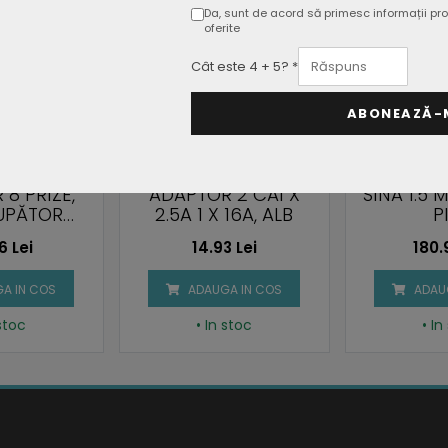
Da, sunt de acord să primesc informații pro
oferite
Cât este 4 + 5? *
ABONEAZĂ-
8 PRIZE,
ADAPTOR 2 CAI X
SINA 1.5 
UPĂTOR
2.5A 1 X 16A, ALB
P
GRU
6 Lei
14.93 Lei
180.
A IN COS
ADAUGA IN COS
ADAU
 stoc
• In stoc
• In