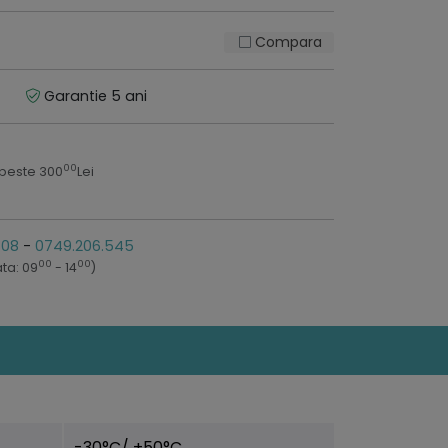
Compara
Garantie 5 ani
00
 peste 300
Lei
808
-
0749.206.545
00
00
ta: 09
- 14
)
-30°C/ +50°C