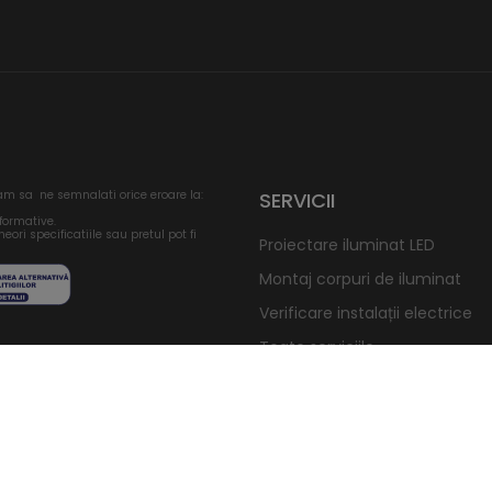
am sa ne semnalati orice eroare la:
SERVICII
nformative.
eori specificatiile sau pretul pot fi
Proiectare iluminat LED
Montaj corpuri de iluminat
Verificare instalații electrice
Toate serviciile
ERGY ROMANIA SRL