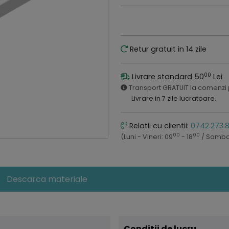
Retur gratuit in 14 zile
00
Livrare standard 50
Lei
Transport GRATUIT la comenzi
Livrare in 7 zile lucratoare.
Relatii cu clientii:
0742.273.
00
00
(Luni - Vineri: 09
- 18
/ Samba
Descarca materiale
Conditii de lucru