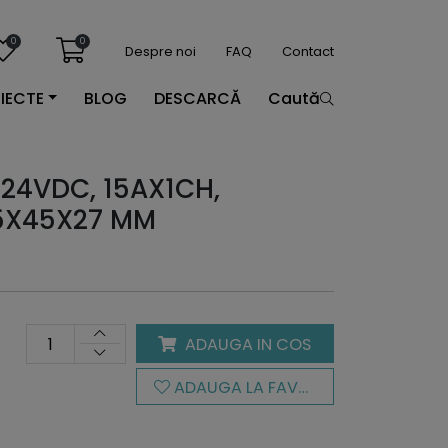
0
0
Despre noi
FAQ
Contact
IECTE
BLOG
DESCARCĂ
Caută
-24VDC, 15AX1CH,
5X45X27 MM
ADAUGA IN COS
ADAUGA LA FAVORITE