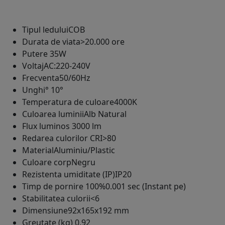
Tipul ledului
COB
Durata de viata
>20.000 ore
Putere
35W
Voltaj
AC:220-240V
Frecventa
50/60Hz
Unghi°
10°
Temperatura de culoare
4000K
Culoarea luminii
Alb Natural
Flux luminos
3000 lm
Redarea culorilor CRI
>80
Material
Aluminiu/Plastic
Culoare corp
Negru
Rezistenta umiditate (IP)
IP20
Timp de pornire 100%
0.001 sec (Instant pe)
Stabilitatea culorii
<6
Dimensiune
92x165x192 mm
Greutate (kg)
0,92