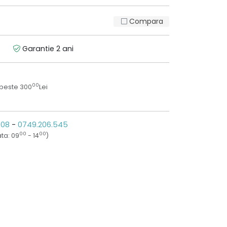
Compara
Garantie 2 ani
00
 peste 300
Lei
808
-
0749.206.545
00
00
ta: 09
- 14
)