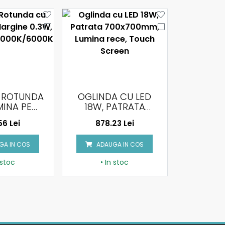
A CU LED
OGLINDA CU LED
OGLIND
PATRATA
20W, PATRATA
4W, LU
700MM,
600X600MM,
23 Lei
1034.59 Lei
670.
A RECE,
LUMINA RECE
 SCREEN
GA IN COS
ADAUGA IN COS
ADAU
 stoc
• In stoc
• I