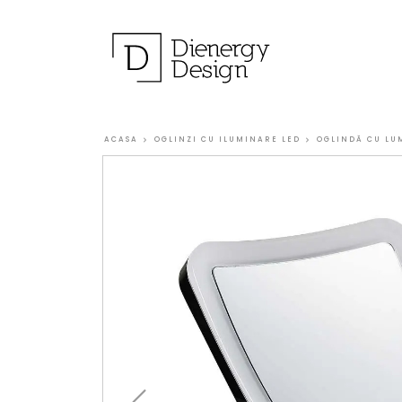
ACASA
OGLINZI CU ILUMINARE LED
OGLINDĂ CU LUM