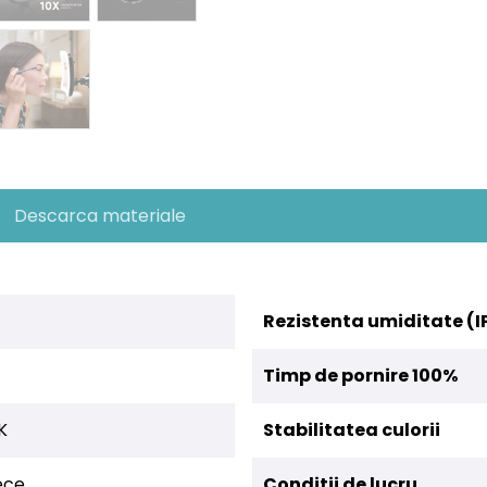
Descarca materiale
Rezistenta umiditate (I
Timp de pornire 100%
K
Stabilitatea culorii
ece
Conditii de lucru