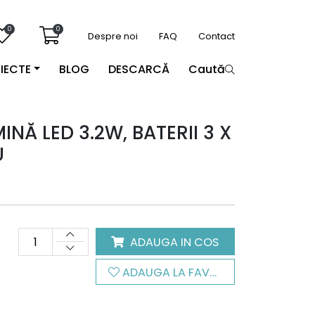
0
0
Despre noi
FAQ
Contact
IECTE
BLOG
DESCARCĂ
Caută
NĂ LED 3.2W, BATERII 3 X
U
ADAUGA IN COS
ADAUGA LA FAVORITE