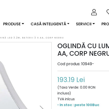
PRODUSE
CASĂ INTELIGENTĂ
SERVICII
PRO
INĂ LED 3.2W, BATERII 3 X AA, CORP NEGRU
OGLINDĂ CU LUMI
AA, CORP NEGR
Cod produs: 10949-
193.19 Lei
(Taxa Verde: 0.00 RON
inclusa)
TVA inlcus
•
In stoc : peste 100Buc