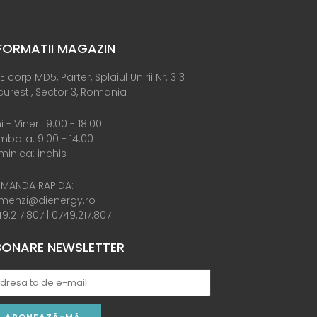
FORMATII MAGAZIN
E corp MD5, Parter, Splaiul Unirii Nr. 313
uresti, Sector 3, Romania
i - Vineri: 9:00 - 18:00
bata: 9:00 - 14:00
inica: inchis
MANDA RAPIDA:
menzi@dienergy.ro
9.217.807
|
0749.217.807
ONARE NEWSLETTER