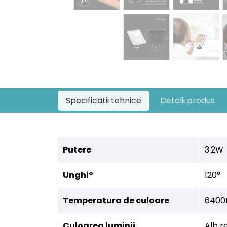
Specificatii tehnice
Detalii produs
Putere
3.2W
Unghi°
120°
Temperatura de culoare
6400
Culoarea luminii
Alb r