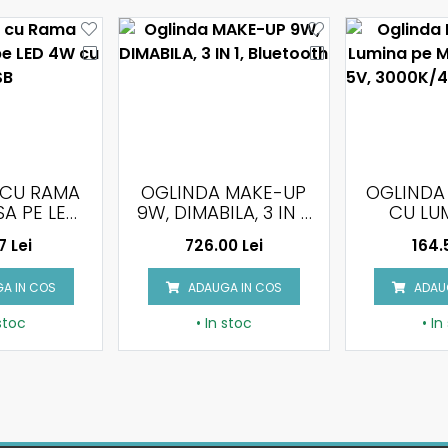
 MAKE-UP
OGLINDA ROTUNDA
OGLIND
LA, 3 IN 1,
CU LUMINA PE
18W, 
TOOTH
MARGINE 0.3W, 5V,
700X
0 Lei
164.56 Lei
878.
3000K/4000K/6000K
LUMIN
TOUCH
A IN COS
ADAUGA IN COS
ADAU
 stoc
• In stoc
• In