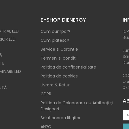
E-SHOP DIENERGY
IN
TRIAL LED
Cum cumpar?
ICP
Buc
RIOR LED
Cum platesc?
Service si Garantie
Lun
Ă
Sam
Termeni si conditii
Dum
TE
Politica de confidentialitate
UMINARE LED
CO
Politica de cookies
co
Livrare & Retur
NTĂ
074
GDPR
AB
Politica de Colaborare cu Arhitecți și
Designeri
Solutionarea litigiilor
ANPC