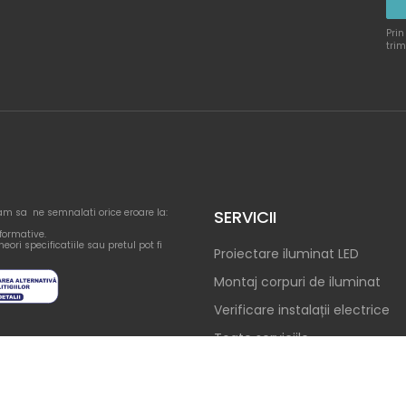
Prin
trim
am sa ne semnalati orice eroare la:
SERVICII
nformative.
eori specificatiile sau pretul pot fi
Proiectare iluminat LED
Montaj corpuri de iluminat
Verificare instalații electrice
Toate serviciile