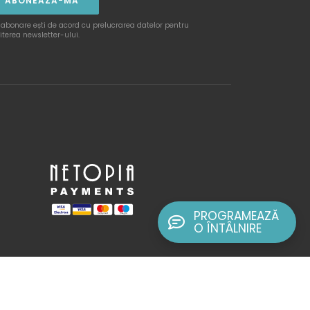
ABONEAZĂ-MĂ
 abonare ești de acord cu prelucrarea datelor pentru
iterea newsletter-ului.
PROGRAMEAZĂ
O ÎNTÂLNIRE