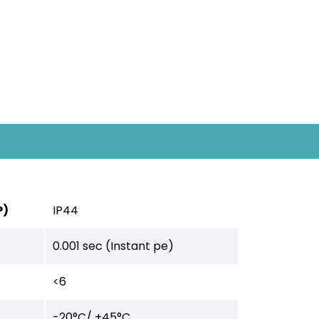
P)
IP44
0.001 sec (Instant pe)
<6
-20°C/ +45°C