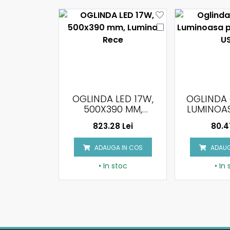
LED 17W,
OGLINDA CU RAMA
OGLINDA
0 MM,
LUMINOASA PE LED
9W, DIMABI
 RECE
4W CU USB
BLUE
8 Lei
80.47 Lei
726.0
 IN COS
ADAUGA IN COS
ADAUG
stoc
• In stoc
• In