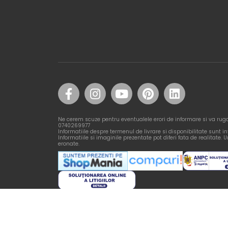
Ne cerem scuze pentru eventualele erori de informare si va rug
0740269977
Informatiile despre termenul de livrare si disponibilitate sunt i
Informatiile si imaginile prezentate pot diferi fata de realitate. Un
eronate.