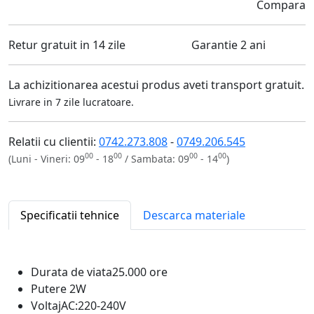
Compara
Retur gratuit in 14 zile
Garantie 2 ani
La achizitionarea acestui produs aveti transport gratuit.
Livrare in 7 zile lucratoare.
Relatii cu clientii:
0742.273.808
-
0749.206.545
00
00
00
00
(Luni - Vineri: 09
- 18
/ Sambata: 09
- 14
)
Specificatii tehnice
Descarca materiale
Durata de viata
25.000 ore
Putere
2W
Voltaj
AC:220-240V