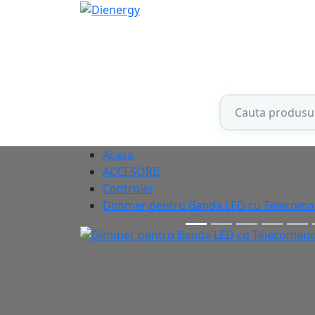
Acasa
ACCESORII
Controler
Dimmer pentru Banda LED cu Telecom