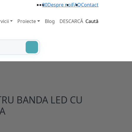
0
0
Despre noi
FAQ
Contact
vicii
Proiecte
Blog
DESCARCĂ
Caută
RU BANDA LED CU
A