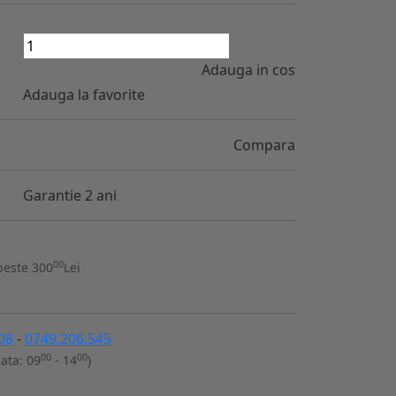
Adauga in cos
Adauga la favorite
Compara
Garantie 2 ani
00
peste 300
Lei
08
-
0749.206.545
00
00
ata: 09
- 14
)