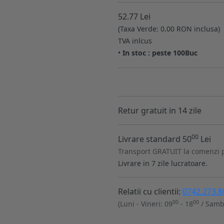
52.77 Lei
(Taxa Verde: 0.00 RON inclusa)
TVA inlcus
•
In stoc : peste 100Buc
Retur gratuit in 14 zile
00
Livrare standard 50
Lei
Transport GRATUIT la comenzi 
Livrare in 7 zile lucratoare.
Relatii cu clientii:
0742.273.8
00
00
(Luni - Vineri: 09
- 18
/ Samb