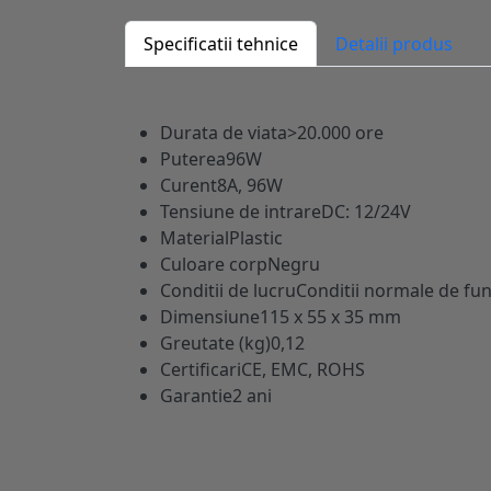
Specificatii tehnice
Detalii produs
Durata de viata
>20.000 ore
Puterea
96W
Curent
8A, 96W
Tensiune de intrare
DC: 12/24V
Material
Plastic
Culoare corp
Negru
Conditii de lucru
Conditii normale de fun
Dimensiune
115 x 55 x 35 mm
Greutate (kg)
0,12
Certificari
CE, EMC, ROHS
Garantie
2 ani