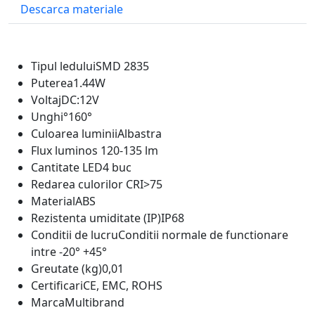
Descarca materiale
Tipul ledului
SMD 2835
Puterea
1.44W
Voltaj
DC:12V
Unghi°
160°
Culoarea luminii
Albastra
Flux luminos
120-135 lm
Cantitate LED
4 buc
Redarea culorilor CRI
>75
Material
ABS
Rezistenta umiditate (IP)
IP68
Conditii de lucru
Conditii normale de functionare
intre -20° +45°
Greutate (kg)
0,01
Certificari
CE, EMC, ROHS
Marca
Multibrand