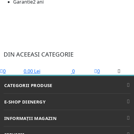
Garantie
2 ani
DIN ACEEASI CATEGORIE
0
0.00 Lei
0
0
CATEGORII PRODUSE
BECURI LED
E-SHOP DIENERGY
SPOTURI LED
Cum cumpar?
INFORMAȚII MAGAZIN
TUBURI LED
Cum platesc?
ICPE corp MD5, Parter, Splaiul Unirii Nr. 313
PROIECTOARE LED